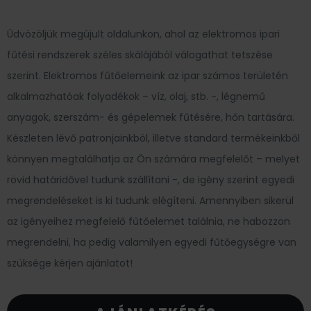
Üdvözöljük megújult oldalunkon, ahol az elektromos ipari
fűtési rendszerek széles skálájából válogathat tetszése
szerint. Elektromos fűtőelemeink az ipar számos területén
alkalmazhatóak folyadékok – víz, olaj, stb. -, légnemű
anyagok, szerszám- és gépelemek fűtésére, hőn tartására.
Készleten lévő patronjainkból, illetve standard termékeinkből
könnyen megtalálhatja az Ön számára megfelelőt – melyet
rövid határidővel tudunk szállítani -, de igény szerint egyedi
megrendeléseket is ki tudunk elégíteni. Amennyiben sikerül
az igényeihez megfelelő fűtőelemet találnia, ne habozzon
megrendelni, ha pedig valamilyen egyedi fűtőegységre van
szüksége kérjen ajánlatot!